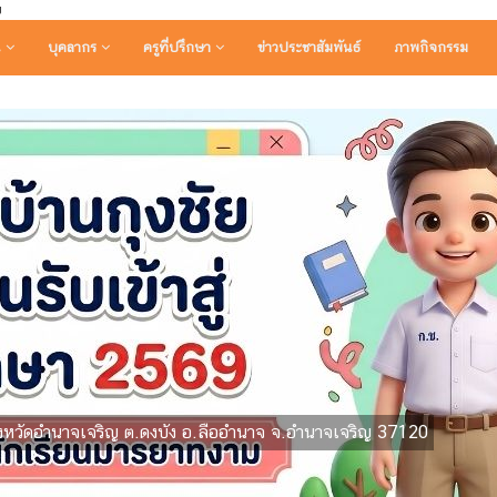
บ
น
บุคลากร
ครูที่ปรึกษา
ข่าวประชาสัมพันธ์
ภาพกิจกรรม
จังหวัดอำนาจเจริญ ต.ดงบัง อ.ลืออำนาจ จ.อำนาจเจริญ 37120