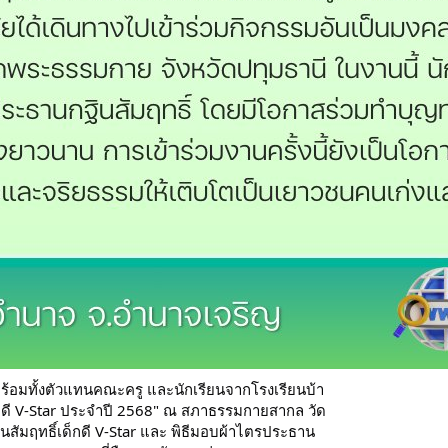
พร้อมทั้งตัวแทนคณะครู และนักเรียนจากโรงเรียนบ้า
็กดี V-Star ประจำปี 2568" ณ สภาธรรมกายสากล วัด
ินสัมฤทธิ์เด็กดี V-Star และ พิธีมอบผ้าไตรประธาน