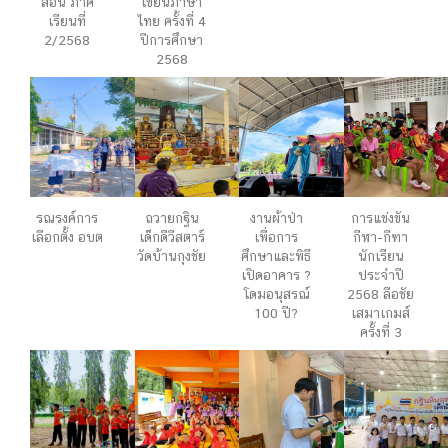
สอน ภาค
เขียนภาษา
เรียนที่
ไทย ครั้งที่ 4
2/2568
ปีการศึกษา
2568
รณรงค์การ
ถวายกฐิน
งานผ้าป่า
การแข่งขัน
เลือกตั้ง อบต
เด็กดีวีสตาร์
เพื่อการ
กีฬา-กีฑา
วัดบ้านกุงชัย
ศึกษาและพิธี
นักเรียน
เปิดอาคาร ?
ประจำปี
โดมอนุสรณ์
2568 ลือชัย
100 ปี?
เสมาเกมส์
ครั้งที่ 3