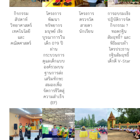
กิจกรรม
โครงการ
โครงการ
การอบรมเชิง
สัปดาห์
พัฒนา
ตรวจวัด
ปฏิบัติการจัด
วิทยาศาสตร์
ทรัพยากร
สายตา
กิจกรรม ?
เทคโนโลยี
มนุษย์ เชิง
นักเรียน
ทอดกฐิน
และ
บูรณาการใน
สัมฤทธิ์? และ
คณิตศาสตร์
เด็ก 0?9 ปี
พิธีมอบผ้า
ผ่าน
ไตรประธาน
กระบวนการ
กฐินสัมฤทธิ์
ดูแลเด็กแบบ
เด็กดี V-Star
องค์รวมบน
ฐานการส่ง
เสริมทักษะ
สมองเพื่อ
จัดการชีวิตสู่
ความสำเร็จ
(EF)