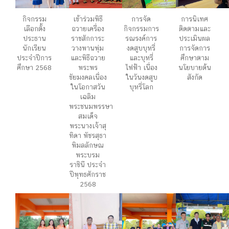
กิจกรรม
เข้าร่วมพิธี
การจัด
การนิเทศ
เลือกตั้ง
ถวายเครื่อง
กิจกรรมการ
ติดตามและ
ประธาน
ราชสักการะ
รณรงค์การ
ประเมินผล
นักเรียน
วางพานพุ่ม
งดสูบบุหรี่
การจัดการ
ประจำปีการ
และพิธีถวาย
และบุหรี่
ศึกษาตาม
ศึกษา 2568
พระพร
ไฟฟ้า เนื่อง
นโยบายต้น
ชัยมงคลเนื่อง
ในวันงดสูบ
สังกัด
ในโอกาสวัน
บุหรี่โลก
เฉลิม
พระชนมพรรษา
สมเด็จ
พระนางเจ้าสุ
ทิดา พัชรสุธา
พิมลลักษณ
พระบรม
ราชินี ประจำ
ปีพุทธศักราช
2568