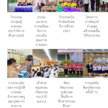
กิจกรรม
อบรม
กิจกรรมวัน
โครงการ
ประชุมผู้
แนวทาง
ปัจฉิมนิเทศ
บำบัดทุกข์
ปกครอง
การเตรียม
ปีการศึกษา
บำรุงสุข
ประจำปีการ
รับการ
2567
สร้างรอยยิ้ม
ศึกษา2568
ประเมิน
ให้ประชาชน
คุณภาพ
ภายนอก
การประเมิน
เข้าค่าย
ศิลป
การแข่งขัน
ผลการปฏิบัติ
คุณธรรม
หัตถกรรม
ศิลปหัตกรรม
งานของ
จริยธรรม
ระดับเขต
ครั้งที่ 72
ข้าราชการครู
ประจำปี
พื้นที่การ
และบุคลากร
๒๕๖๘
ศึกษาประถม
ทางการ
ศึกษา