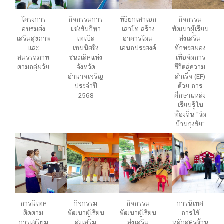
โครงการ
กิจกรรมการ
พิธียกเสาเอก
กิจกรรม
อบรมส่ง
แข่งขันกีฬา
เสาโท สร้าง
พัฒนาผู้เรียน
เสริมสุขภาพ
เทเบิล
อาคารโดม
ส่งเสริม
และ
เทนนิสชิง
เอนกประสงค์
ทักษะสมอง
สมรรถภาพ
ชนะเลิศแห่ง
เพื่อจัดการ
ตามกลุ่มวัย
จังหวัด
ชีวิตสู่ความ
อำนาจเจริญ
สำเร็จ (EF)
ประจำปี
ด้วย การ
2568
ศึกษาแหล่ง
เรียนรู้ใน
ท้องถิ่น "วัด
บ้านกุงชัย"
การนิเทศ
กิจกรรม
กิจกรรม
การนิเทศ
ติดตาม
พัฒนาผู้เรียน
พัฒนาผู้เรียน
การใช้
การเตรียม
ส่งเสริม
ส่งเสริม
หลักสูตรต้าน