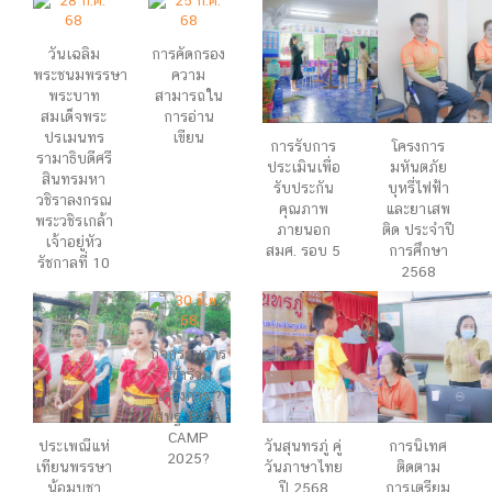
วันเฉลิม
การคัดกรอง
พระชนมพรรษา
ความ
พระบาท
สามารถใน
สมเด็จพระ
การอ่าน
ปรเมนทร
เขียน
การรับการ
โครงการ
รามาธิบดีศรี
ประเมินเพื่อ
มหันตภัย
สินทรมหา
รับประกัน
บุหรี่ไฟฟ้า
วชิราลงกรณ
คุณภาพ
และยาเสพ
พระวชิรเกล้า
ภายนอก
ติด ประจำปี
เจ้าอยู่หัว
สมศ. รอบ 5
การศึกษา
รัชกาลที่ 10
2568
กิจกรรมการ
เข้าร่วม
โครงการ ?
สพฐ. PISA
CAMP
ประเพณีแห่
วันสุนทรภู่ คู่
การนิเทศ
2025?
เทียนพรรษา
วันภาษาไทย
ติดตาม
น้อมบูชา
ปี 2568
การเตรียม