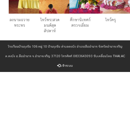
ลงนามถวาย
ไหว้พระสวด
ศึกษานิเทศก์
ไหว้ครู
พระพร
มนต์สุด
ตรวจเยี่ยม
สัปดาห์
โรงเรียนบ้านกุงชัย 106 หมู่ 10 บ้านกุงชัย ตำบลดงบัง อำเภอลืออำนาจ จังหวัดอำนาจเจริญ
ต.ดงบัง อ.ลืออำนาจ จ.อำนาจเจริญ 37120 โทรศัพท์ 0833643093 ขับเคลื่อนโดย
THAI.AC
เข้าระบบ