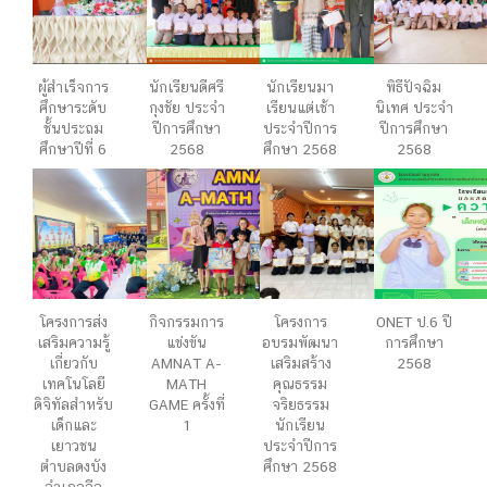
ผู้สำเร็จการ
นักเรียนดีศรี
นักเรียนมา
พิธีปัจฉิม
ศึกษาระดับ
กุงชัย ประจำ
เรียนแต่เช้า
นิเทศ ประจำ
ชั้นประถม
ปีการศึกษา
ประจำปีการ
ปีการศึกษา
ศึกษาปีที่ 6
2568
ศึกษา 2568
2568
โครงการส่ง
กิจกรรมการ
โครงการ
ONET ป.6 ปี
เสริมความรู้
แข่งขัน
อบรมพัฒนา
การศึกษา
เกี่ยวกับ
AMNAT A-
เสริมสร้าง
2568
เทคโนโลยี
MATH
คุณธรรม
ดิจิทัลสำหรับ
GAME ครั้งที่
จริยธรรม
เด็กและ
1
นักเรียน
เยาวชน
ประจำปีการ
ตำบลดงบัง
ศึกษา 2568