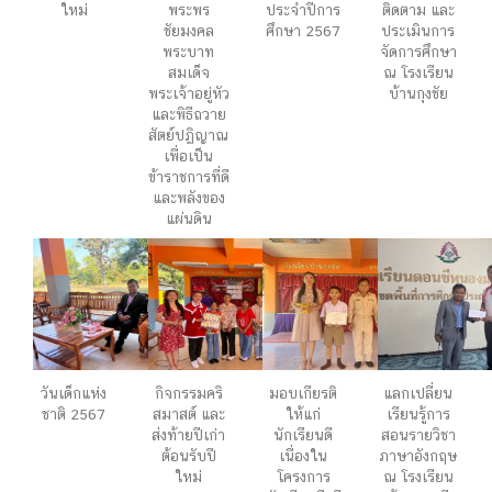
ใหม่
พระพร
ประจำปีการ
ติดตาม และ
ชัยมงคล
ศึกษา 2567
ประเมินการ
พระบาท
จัดการศึกษา
สมเด็จ
ณ โรงเรียน
พระเจ้าอยู่หัว
บ้านกุงชัย
และพิธีถวาย
สัตย์ปฏิญาณ
เพื่อเป็น
ข้าราชการที่ดี
และพลังของ
แผ่นดิน
วันเด็กแห่ง
กิจกรรมคริ
มอบเกียรติ
แลกเปลี่ยน
ชาติ 2567
สมาสต์ และ
ให้แก่
เรียนรู้การ
ส่งท้ายปีเก่า
นักเรียนดี
สอนรายวิชา
ต้อนรับปี
เนื่องใน
ภาษาอังกฤษ
ใหม่
โครงการ
ณ โรงเรียน