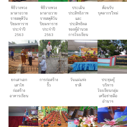
พิธีวางพวง
พิธีวางพวง
ประเมิน
ต้อนรับ
มาลาถวาย
มาลาถวาย
ประสิทธิภาพ
บุคลากรใหม่
ราชสดุดีวัน
ราชสดุดีวัน
และ
ปิยมหาราช
ปิยมหาราช
ประสิทธิผล
ประจำปี
ประจำปี
ของผู้อำนวย
2563
2563
การโรงเรียน
ยกเสาเอก
การก่อสร้าง
วันแม่แห่ง
ประชุมผู้
เสาโท
รั้ว
ชาติ
บริหาร
ก่อสร้าง
โรงเรียนกลุ่ม
อาคารเรียน
เครือข่ายลือ
อำนาจ