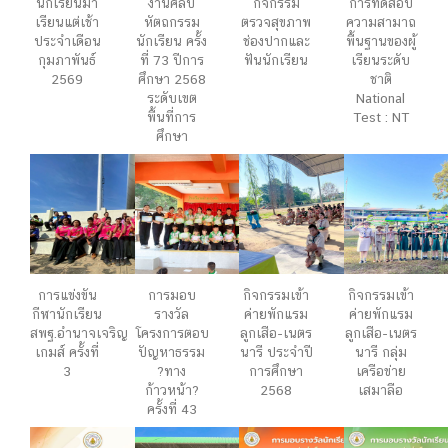
นักเรียนมา
งานศิลป
กิจกรรม
การทดสอบ
เรียนแต่เช้า
หัตถกรรม
ตรวจสุขภาพ
ความสามาถ
ประจำเดือน
นักเรียน ครั้ง
ช่องปากและ
พื้นฐานของผู้
กุมภาพันธ์
ที่ 73 ปีการ
ฟันนักเรียน
เรียนระดับ
2569
ศึกษา 2568
ชาติ
ระดับเขต
National
พื้นที่การ
Test : NT
ศึกษา
การแข่งขัน
การมอบ
กิจกรรมเข้า
กิจกรรมเข้า
กีฬานักเรียน
รางวัล
ค่ายพักแรม
ค่ายพักแรม
สพฐ.อำนาจเจริญ
โครงการตอบ
ลูกเสือ-เนตร
ลูกเสือ-เนตร
เกมส์ ครั้งที่
ปัญหาธรรม
นารี ประจำปี
นารี กลุ่ม
3
?ทาง
การศึกษา
เครือข่าย
ก้าวหน้า?
2568
เสมาลือ
ครั้งที่ 43