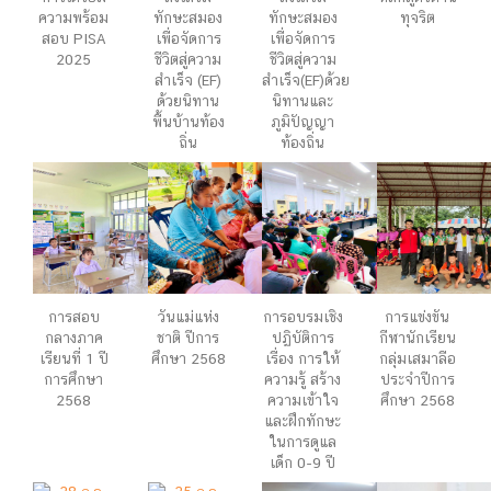
ความพร้อม
ทักษะสมอง
ทักษะสมอง
ทุจริต
สอบ PISA
เพื่อจัดการ
เพื่อจัดการ
2025
ชีวิตสู่ความ
ชีวิตสู่ความ
สำเร็จ (EF)
สำเร็จ(EF)ด้วย
ด้วยนิทาน
นิทานและ
พื้นบ้านท้อง
ภูมิปัญญา
ถิ่น
ท้องถิ่น
การสอบ
วันแม่แห่ง
การอบรมเชิง
การแข่งขัน
กลางภาค
ชาติ ปีการ
ปฏิบัติการ
กีฬานักเรียน
เรียนที่ 1 ปี
ศึกษา 2568
เรื่อง การให้
กลุ่มเสมาลือ
การศึกษา
ความรู้ สร้าง
ประจำปีการ
2568
ความเข้าใจ
ศึกษา 2568
และฝึกทักษะ
ในการดูแล
เด็ก 0-9 ปี